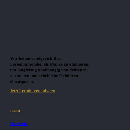
Wir helfen erfolgreich Ihre
Ferienimmobilie, als Marke zu etablieren,
um langfristig unabhängig von dritten zu
vermieten und erhebliche Gebühren
einzusparen.
Jetzt Termin vereinbaren
Inhalt
Startseite