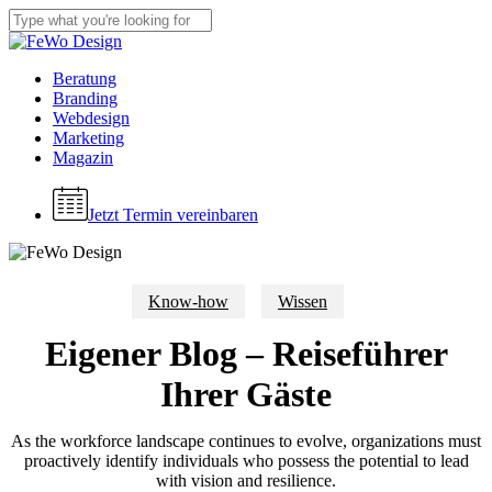
Skip
to
Close
main
Search
content
Menu
Beratung
Branding
Webdesign
Marketing
Magazin
Jetzt Termin vereinbaren
Know-how
Wissen
Eigener Blog – Reiseführer
Ihrer Gäste
As the workforce landscape continues to evolve, organizations must
proactively identify individuals who possess the potential to lead
with vision and resilience.