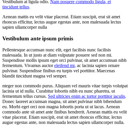
Vestibulum at ligula odio.
Nam posuere commodo ligula, et
tincidunt tellus
.
Aenean mattis eu velit vitae placerat. Etiam suscipit, erat sit amet
rhoncus efficitur, lectus augue egestas ante, non malesuada lectus
sapien ullamcorper nulla
Vestibulum ante ipsum primis
Pellentesque accumsan nunc elit, eget facilisis nunc facilisis
malesuada. In ut justo at diam vulputate posuere sed non mi.
Suspendisse mollis ipsum eget orci pulvinar, sit amet accumsan nibh
fermentum. Vivamus auctor
eleifend mi
, ac lacinia sapien ornare
pulvinar. Suspendisse finibus eu turpis vel porttitor. Maecenas
blandit tincidunt magna vel semper.
nteger non commodo purus. Aliquam vel mauris vitae turpis volutpat
lacinia ut id nulla. Curabitur lobortis nibh eu nunc pharetra, ut
fermentum tellus cursus.
Sed ultricies enim ac tortor porttitor iaculis
.
Donec laoreet accumsan magna, sit amet pulvinar nibh bibendum
eu. Morbi eget orci non magna lobortis porta ut ut lacus. Aenean
commodo ante sit amet ante finibus hendrerit. Aenean mattis eu velit
vitae placerat. Etiam suscipit, erat sit amet rhoncus efficitur, lectus
augue egestas ante, non malesuada lectus sapien ullamcorper nulla.