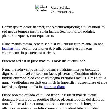
Clara Schulze
26. Dezember 2023
Lorem ipsum dolor sit amet, consectetur adipiscing elit. Vestibulum
sed neque tempus nisi gravida luctus. Sed non tortor sodales,
pharetra neque at, consequat arcu.
Nunc mauris massa, ornare sed nisl vel, cursus rutrum ante. In non
facilisis nisi
. Sed in porttitor erat. Nulla posuere est in lacus
consectetur, in posuere est ultricies.
Praesent sed est ut justo maximus molestie et quis leo?
Nunc gravida velit quis nibh posuere tristique. Integer tincidunt
dignissim orci, vel consectetur lacus placerat a. Curabitur ultrices
finibus euismod. Sed convallis magna id finibus iaculis. Cras a nulla
nunc. Vestibulum suscipit eget nibh in imperdiet. Suspendisse et eros
facilisis, vulputate nulla in,
pharetra diam
.
Fusce non malesuada velit. Sed tristique risus ut mauris luctus
rhoncus. Nam lobortis porttitor libero, placerat lobortis dui dapibus
non. Nullam a laoreet urna, molestie consectetur nisi. Integer
ullamcorper enim vitae felis commodo, tincidunt bibendum dui