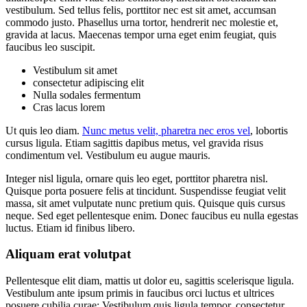
vestibulum. Sed tellus felis, porttitor nec est sit amet, accumsan
commodo justo. Phasellus urna tortor, hendrerit nec molestie et,
gravida at lacus. Maecenas tempor urna eget enim feugiat, quis
faucibus leo suscipit.
Vestibulum sit amet
consectetur adipiscing elit
Nulla sodales fermentum
Cras lacus lorem
Ut quis leo diam.
Nunc metus velit, pharetra nec eros vel
, lobortis
cursus ligula. Etiam sagittis dapibus metus, vel gravida risus
condimentum vel. Vestibulum eu augue mauris.
Integer nisl ligula, ornare quis leo eget, porttitor pharetra nisl.
Quisque porta posuere felis at tincidunt. Suspendisse feugiat velit
massa, sit amet vulputate nunc pretium quis. Quisque quis cursus
neque. Sed eget pellentesque enim. Donec faucibus eu nulla egestas
luctus. Etiam id finibus libero.
Aliquam erat volutpat
Pellentesque elit diam, mattis ut dolor eu, sagittis scelerisque ligula.
Vestibulum ante ipsum primis in faucibus orci luctus et ultrices
posuere cubilia curae; Vestibulum quis ligula tempor, consectetur