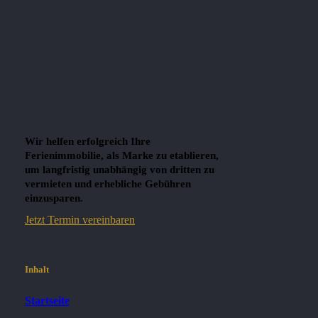
Wir helfen erfolgreich Ihre
Ferienimmobilie, als Marke zu etablieren,
um langfristig unabhängig von dritten zu
vermieten und erhebliche Gebühren
einzusparen.
Jetzt Termin vereinbaren
Inhalt
Startseite